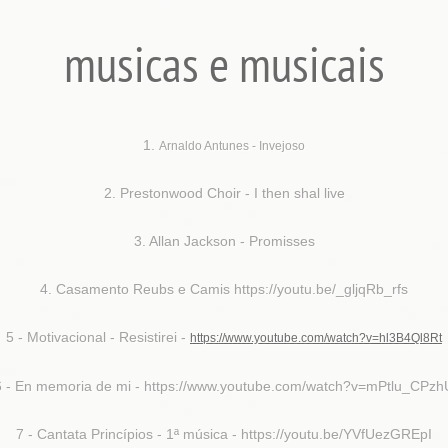
musicas e musicais
1.
Arnaldo Antunes -
Invejoso
2. Prestonwood Choir - I then shal live
3. Allan Jackson - Promisses
4. Casamento Reubs e Camis https://youtu.be/_gljqRb_rfs
5 - Motivacional - Resistirei -
https://www.youtube.com/watch?v=hl3B4Ql8Rt
6 - En memoria de mi - https://www.youtube.com/watch?v=mPtlu_CPzh
7 - Cantata Princípios - 1ª música - https://youtu.be/YVfUezGREpI