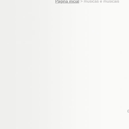
Página inicial
>
musicas e musicais